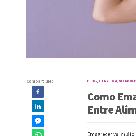
Compartilhe:
BLOG
,
FICA A DICA
,
VITAMINA
Como Emag
Entre Ali
Emagrecer vai muito a