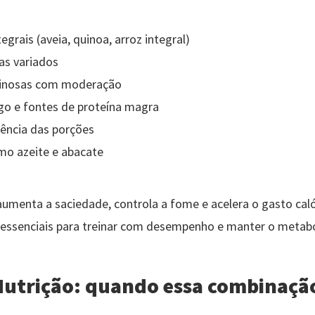
egrais (aveia, quinoa, arroz integral)
s variados
inosas com moderação
go e fontes de proteína magra
ência das porções
o azeite e abacate
aumenta a saciedade, controla a fome e acelera o gasto caló
 essenciais para treinar com desempenho e manter o metabo
 Nutrição: quando essa combinaçã