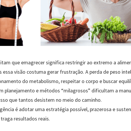
itam que emagrecer significa restringir ao extremo a alimen
s essa visão costuma gerar frustração. A perda de peso inte
namento do metabolismo, respeitar o corpo e buscar equilíb
 sem planejamento e métodos “milagrosos” dificultam a man
 isso que tantos desistem no meio do caminho.
ência é adotar uma estratégia possível, prazerosa e susten
traga resultados reais.