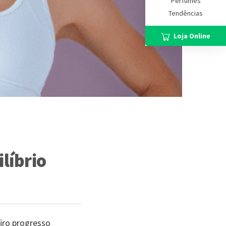
Perfumes
Tendências
Loja Online
líbrio
eiro progresso