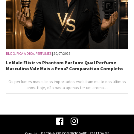
BLOG
,
FICA A DICA
,
PERFUMES
| 20/07/2026
Le Male Elixir vs Phantom Parfum: Qual Perfume
Masculino Vale Mais a Pena? Comparativo Completo
Os perfumes masculinos importados evoluíram muito nos últimos
anos. Hoje, não basta apenas ter um aroma…
Copyright © 2026 - NR2B COMERCIO VAREJISTA LTDA ME