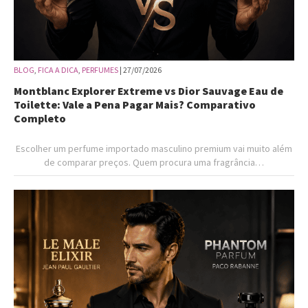
BLOG
,
FICA A DICA
,
PERFUMES
| 27/07/2026
Montblanc Explorer Extreme vs Dior Sauvage Eau de
Toilette: Vale a Pena Pagar Mais? Comparativo
Completo
Escolher um perfume importado masculino premium vai muito além
de comparar preços. Quem procura uma fragrância…