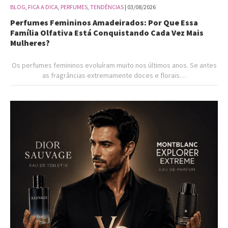
BLOG
,
FICA A DICA
,
PERFUMES
,
TENDÊNCIAS
| 03/08/2026
Perfumes Femininos Amadeirados: Por Que Essa
Família Olfativa Está Conquistando Cada Vez Mais
Mulheres?
Os perfumes femininos evoluíram muito nos últimos anos. Se antes
as fragrâncias extremamente doces e florais…