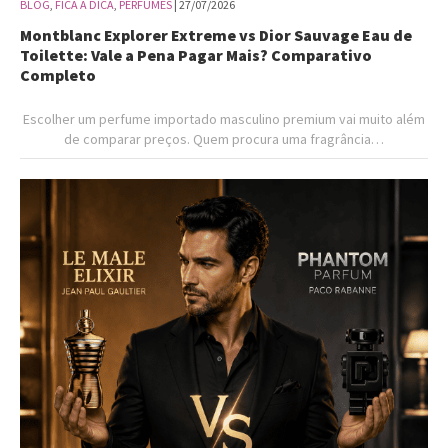
BLOG
,
FICA A DICA
,
PERFUMES
| 27/07/2026
Montblanc Explorer Extreme vs Dior Sauvage Eau de
Toilette: Vale a Pena Pagar Mais? Comparativo
Completo
Escolher um perfume importado masculino premium vai muito além
de comparar preços. Quem procura uma fragrância…