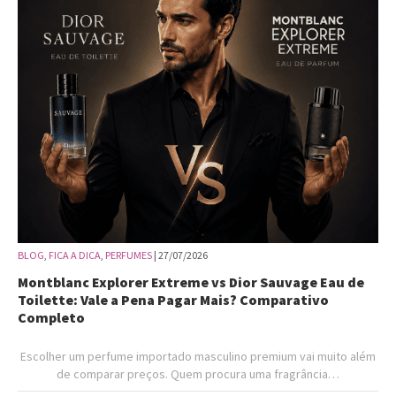
BLOG
,
FICA A DICA
,
PERFUMES
| 27/07/2026
Montblanc Explorer Extreme vs Dior Sauvage Eau de
Toilette: Vale a Pena Pagar Mais? Comparativo
Completo
Escolher um perfume importado masculino premium vai muito além
de comparar preços. Quem procura uma fragrância…