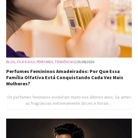
BLOG
,
FICA A DICA
,
PERFUMES
,
TENDÊNCIAS
| 03/08/2026
Perfumes Femininos Amadeirados: Por Que Essa
Família Olfativa Está Conquistando Cada Vez Mais
Mulheres?
Os perfumes femininos evoluíram muito nos últimos anos. Se antes
as fragrâncias extremamente doces e florais…