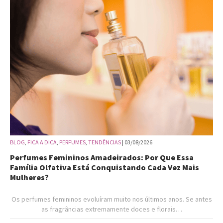
BLOG
,
FICA A DICA
,
PERFUMES
,
TENDÊNCIAS
| 03/08/2026
Perfumes Femininos Amadeirados: Por Que Essa
Família Olfativa Está Conquistando Cada Vez Mais
Mulheres?
Os perfumes femininos evoluíram muito nos últimos anos. Se antes
as fragrâncias extremamente doces e florais…